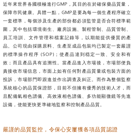
近年來世界各國積極進行GMP，其目的在於確保藥品質量，
保障市民健康。具體一點，GMP是要為每一個生產程序確立
一套標準，每個涉及生產的部份都必須監管是否合符標準範
圍，其中包括環境衛生、廠房設施、製程管制、品質管制、
員工培訓、文件管理和檔案記錄等，以期能提供優質的產
品。公司現由採購原料、生產至成品包裝均已製定一套嚴謹
的標準操作程序 (SOP)；使產品達到穏定一致、安全和有
效；而且產品具有追溯性。當產品進入市場後，市場部便負
責接收市場信息，市面上如有任何對產品質量或包裝方面的
投訴，市場部門即跟進並作出調查及糾正。而作為整個監察
系統核心的品質保證部，目前不但擁有優秀的技術人才，而
且配備氣相色譜儀、高效液相色譜儀、多功能顯微鏡等先進
設備，使能更快更準確地監察和控制產品品質。
嚴謹的品質監控，令保心安屢獲各項品質認證