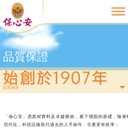
Togg
navig
品質保證
品質保證
「保心安」憑真材實料及卓越療效，奠下穩固的基礎，隨著
現代化，科技設施取代過去的人手操作，生產更有效率；