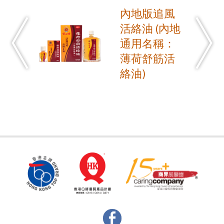
內地版追風
活絡油 (內地
通用名稱：
薄荷舒筋活
絡油)