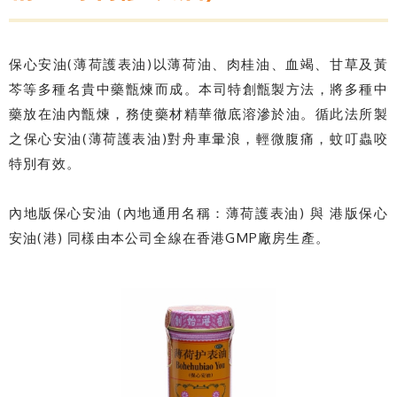
保心安油(薄荷護表油)以薄荷油、肉桂油、血竭、甘草及黃
芩等多種名貴中藥甑煉而成。本司特創甑製方法，將多種中
藥放在油內甑煉，務使藥材精華徹底溶滲於油。循此法所製
之保心安油(薄荷護表油)對舟車暈浪，輕微腹痛，蚊叮蟲咬
特別有效。
內地版保心安油 (內地通用名稱：薄荷護表油) 與 港版保心
安油(港) 同樣由本公司全線在香港GMP廠房生產。