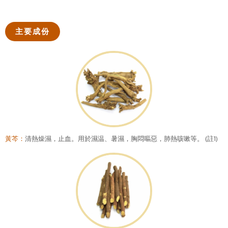
主要成份
黃芩：
清熱燥濕，止血。用於濕温、暑濕，胸悶嘔惡，肺熱咳嗽等。 (註1)