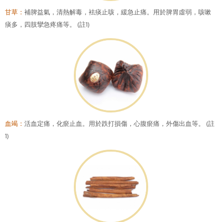
甘草：
補脾益氣，清熱解毒，袪痰止咳，緩急止痛。用於脾胃虛弱，咳嗽
痰多，四肢攣急疼痛等。 (註1)
血竭：
活血定痛，化瘀止血。用於跌打損傷，心腹瘀痛，外傷出血等。 (註
1)