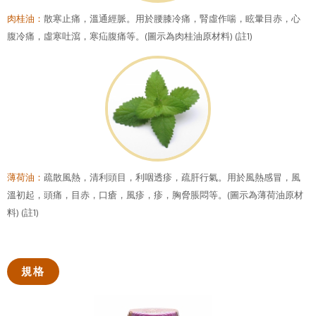
肉桂油：
散寒止痛，溫通經脈。用於腰膝冷痛，腎虛作喘，眩暈目赤，心
腹冷痛，虛寒吐瀉，寒疝腹痛等。(圖示為肉桂油原材料) (註1)
薄荷油：
疏散風熱，清利頭目，利咽透疹，疏肝行氣。用於風熱感冒，風
溫初起，頭痛，目赤，口瘡，風疹，疹，胸脅脹悶等。(圖示為薄荷油原材
料) (註1)
規格