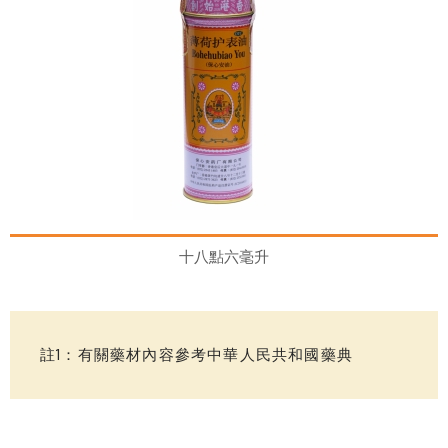
十八點六毫升
註1：有關藥材內容參考中華人民共和國藥典