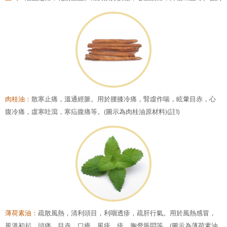
肉桂油：
散寒止痛，溫通經脈。用於腰膝冷痛，腎虛作喘，眩暈目赤，心
腹冷痛，虛寒吐瀉，寒疝腹痛等。(圖示為肉桂油原材料)(註1)
薄荷素油：
疏散風熱，清利頭目，利咽透疹，疏肝行氣。用於風熱感冒，
風溫初起，頭痛，目赤，口瘡，風疹，疹，胸脅脹悶等。(圖示為薄荷素油