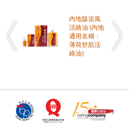
內地版追風
活絡油 (內地
通用名稱：
薄荷舒筋活
絡油)