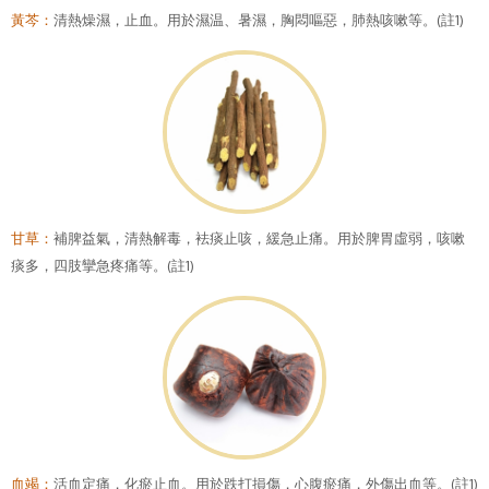
黃芩：
清熱燥濕，止血。用於濕温、暑濕，胸悶嘔惡，肺熱咳嗽等。(註1)
甘草：
補脾益氣，清熱解毒，袪痰止咳，緩急止痛。用於脾胃虛弱，咳嗽
痰多，四肢攣急疼痛等。(註1)
血竭：
活血定痛，化瘀止血。用於跌打損傷，心腹瘀痛，外傷出血等。(註1)