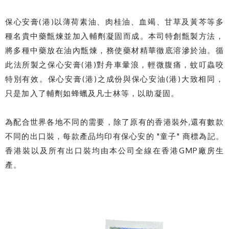
保心安膏(港)以薄荷素油、肉桂油、血竭、甘草及黃芩等多
種名貴中藥甑煉並加入輔劑凝固而成。本司特創甑製方法，
將多種中藥放在油內甑煉，務使藥材精華徹底溶滲於油。循
此法所製之保心安膏(港)對舟車暈浪，輕微腹痛，蚊叮蟲咬
特別有效。保心安膏(港)之成份與保心安油(港)大致相同，
只是加入了輔劑如蜂蠟及凡士林等，以助凝固。
為配合世界各地不同的需要，除了原有的香港裝外,還有數款
不同的出口裝，每款產品均印有保心安的 "童子" 商標為記。
香港裝以及所有出口裝均由本公司全線在香港GMP廠房生
產。