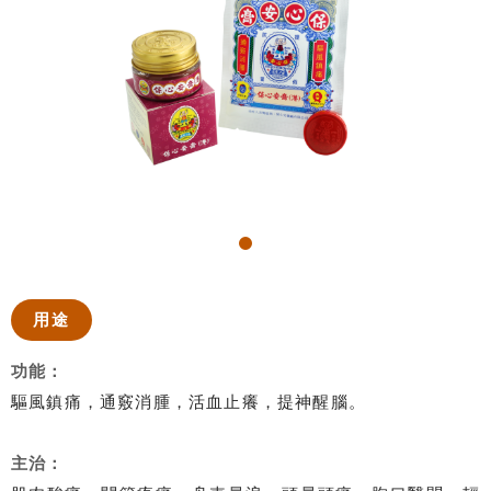
用途
功能：
驅風鎮痛，通竅消腫，活血止癢，提神醒腦。
主治：