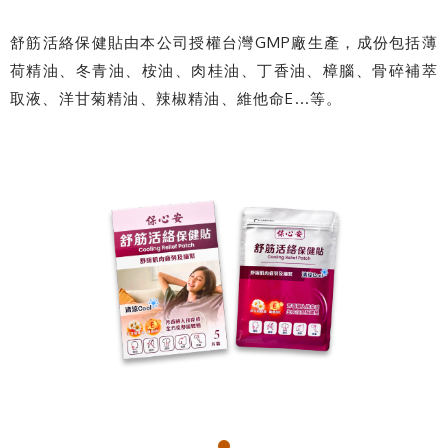
舒筋活絡保健貼由本公司授權台灣GMP廠生產，成份包括薄
荷精油、冬青油、桉油、肉桂油、丁香油、樟腦、骨碎補萃
取液、洋甘菊精油、辣椒精油、維他命E...等。