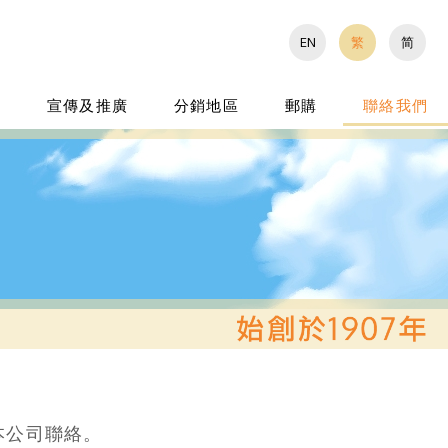
EN
繁
简
證
宣傳及推廣
分銷地區
郵購
聯絡我們
本公司聯絡。