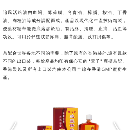
追風活絡油由血竭、薄荷腦、冬青油、樟腦、桉油、丁香
油、肉桂油等成分調配而成。產品以現代化生產技術精製，
使藥材精華能徹底溶滲於油。有活絡、消腫、止痛、活血等
功效。可用於舒緩肢節疼痛、腰背酸痛、跌打損傷等。
為配合世界各地不同的需要，除了原有的香港裝外,還有數款
不同的出口裝，每款產品均印有保心安的 "童子" 商標為記。
香港裝以及所有出口裝均由本公司全線在香港GMP廠房生
產。