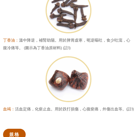
丁香油：
溫中降逆，補腎助陽。用於脾胃虛寒，呃逆嘔吐，食少吐瀉，心
腹冷痛等。 (圖示為丁香油原材料) (註1)
血竭：
活血定痛，化瘀止血。用於跌打損傷，心腹瘀痛，外傷出血等。(註1)
規格