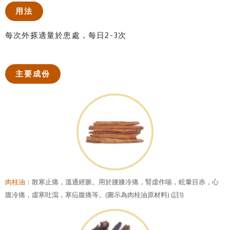
用法
每次外搽適量於患處，每日2-3次
主要成份
肉桂油：
散寒止痛，溫通經脈。用於腰膝冷痛，腎虛作喘，眩暈目赤，心
腹冷痛，虛寒吐瀉，寒疝腹痛等。(圖示為肉桂油原材料) (註1)