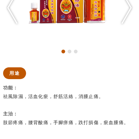
用途
功能：
祛風除濕，活血化瘀，舒筋活絡，消腫止痛。
主治：
肢節疼痛，腰背酸痛，手腳痹痛，跌打損傷，瘀血腫痛。