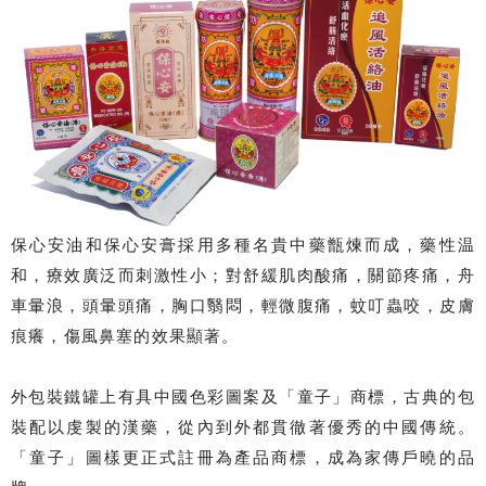
保心安油和保心安膏採用多種名貴中藥甑煉而成，藥性温
和，療效廣泛而刺激性小；對舒緩肌肉酸痛，關節疼痛，舟
車暈浪，頭暈頭痛，胸口翳悶，輕微腹痛，蚊叮蟲咬，皮膚
痕癢，傷風鼻塞的效果顯著。
外包裝鐵罐上有具中國色彩圖案及「童子」商標，古典的包
裝配以虔製的漢藥，從內到外都貫徹著優秀的中國傳統。
「童子」圖樣更正式註冊為產品商標，成為家傳戶曉的品