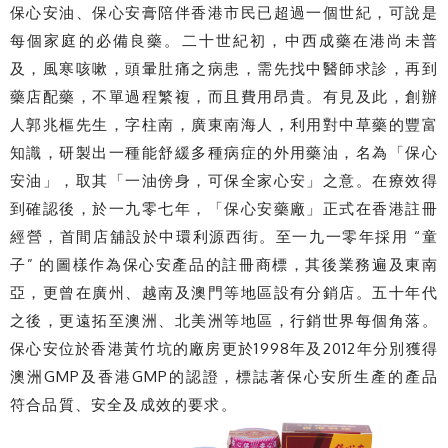
保心安油、保心安膏陪伴香港市民已超過一個世紀，可說是
每個家庭的必備良藥。二十世紀初，中西成藥在港尚未普
及，風寒咳嗽，頭暈肚痛之病患，需先找中醫師求診，再到
藥店配藥，不單過程繁複，而且費用昂貴。有見及此，創辦
人郭兆樞先生，字柱南，廣東南海人，利用對中草藥的豐富
知識，研製出一種能舒緩多種病症的外用藥油，名為「保心
安油」，取其「一油傍身，可保全家心安」之意。在療效得
到確認後，於一九零七年，「保心安藥廠」正式在香港註冊
經營，首間店舖設於中環利源西街。至一九一零年採用 “童
子” 的圖樣作為保心安產品的註冊商標，其後業務遍及東南
亞，更曾在廣州、越南及澳門等地區設有分銷店。五十年代
之後，更遠拓至澳洲、北美洲等地區，行銷世界每個角落。
保心安位於香港黃竹坑的廠房更於1998年及2012年分別獲得
澳洲GMP及香港GMP的認證，標誌著保心安所生產的產品
符合品質、安全及成效的要求。