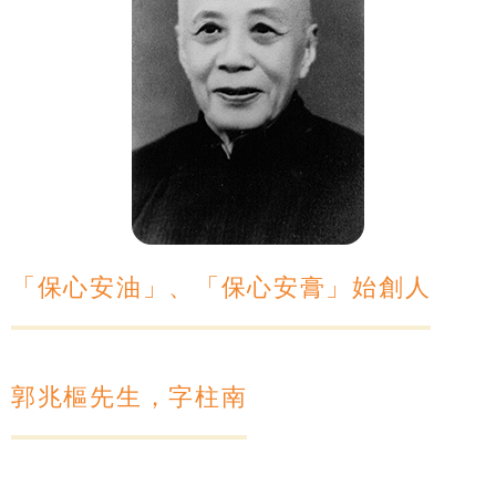
「保心安油」、「保心安膏」始
創人
郭兆樞先生，字柱南