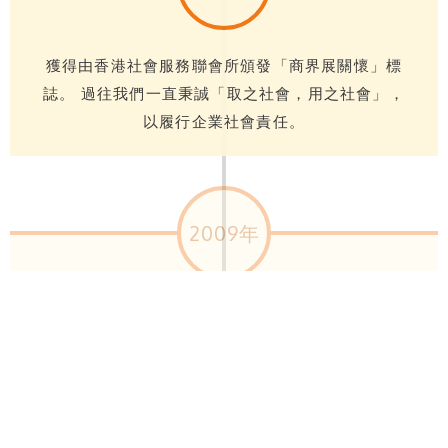
獲得由香港社會服務聯會所頒發「商界展關懷」標
誌。 過往我們一直秉誠「取之社會，用之社會」，
以履行企業社會責任。
2009年
由香港品牌發展局及香港中華廠商聯合會聯合主
辦的「2009年香港名牌選舉」，保心安獲頒『香
港名牌』。 標誌著保心安的百年名牌得到用家的
支持。
3.5克保心安膏由紙袋改為鋁膜包裝。