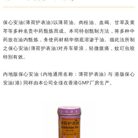
保心安油(薄荷护表油)以薄荷油、肉桂油、血竭、甘草及黄
芩等多种名贵中药甑炼而成。本司特创甑制方法，将多种中
药放在油内甑炼，务使药材精华彻底溶渗于油。循此法所制
之保心安油(薄荷护表油)对舟车晕浪，轻微腹痛，蚊叮虫咬
特別有效。
内地版保心安油 (内地通用名称：薄荷护表油) 与 港版保心
安油(港) 同样由本公司全缐在香港GMP厂房生产。