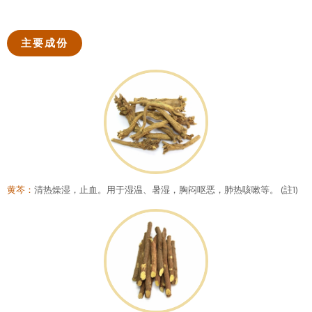
主要成份
黄芩：
清热燥湿，止血。用于湿温、暑湿，胸闷呕恶，肺热咳嗽等。 (註1)