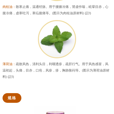
肉桂油：
散寒止痛，温通经脉。用于腰膝冷痛，肾虚作喘，眩晕目赤，心
腹冷痛，虚寒吐泻，寒疝腹痛等。(图示为肉桂油原材料) (註1)
薄荷油：
疏散风热，清利头目，利咽透疹，疏肝行气。用于风热感冒，风
温初起，头痛，目赤，口疮，风疹，疹，胸胁胀闷等。(图示为薄荷油原材
料) (註1)
规格