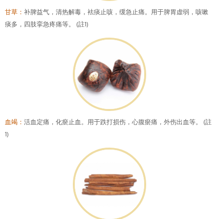
甘草：
补脾益气，清热解毒，袪痰止咳，缓急止痛。用于脾胃虚弱，咳嗽
痰多，四肢挛急疼痛等。 (註1)
血竭：
活血定痛，化瘀止血。用于跌打损伤，心腹瘀痛，外伤出血等。 (註
1)